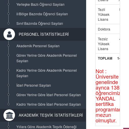
Yerleşke Bazlı Öğrenci Sayıları
Tezli
55
il/Bölge Bazında Öğrenci Sayıları
Yüksek
Lisans
Sınıf Bazında Öğrenci Sayıları
Doktora
3
PERSONEL İSTATİSTİKLERİ
Tezsiz
44
Yüksek
Akademik Personel Sayıları
Lisans
Görev Yerine Göre Akademik Personel
TOPLAM
1452
Sayıları
Not :
Kadro Yerine Göre Akademik Personel
Üniversite
Sayıları
genelinde
İdari Personel Sayıları
ayrıca 138
öğrencimiz
Görev Yerine Göre İdari Personel Sayıları
YANDAL
sertifika
Kadro Yerine Göre İdari Personel Sayıları
programlarınd
mezun
AKADEMİK TEŞVİK İSTATİSTİKLERİ
olmuştur.
Yıllara Göre Akademik Teşvik Ödeneği