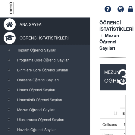
menü
ÖĞRENCİ
ANA SAYFA
İSTATİSTİKLERİ
Mezun
ÖĞRENCİ İSTATİSTİKLERİ
Öğrenci
Sayıları
Toplam Öğrenci Sayıları
Programa Göre Öğrenci Sayıları
3
Birimlere Göre Öğrenci Sayıları
MEZUN
ÖĞRENCİ
Önlisans Öğrenci Sayıları
Lisans Öğrenci Sayıları
Lisansüstü Öğrenci Sayıları
Mezun Öğrenci Sayıları
E
Uluslararası Öğrenci Sayıları
Önlisans
571
Hazırlık Öğrenci Sayıları
Lisans
787