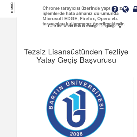
menü
Chrome tarayıcısı üzerinde yaptığınız
işlemlerde hata almanız durumunda
Microsoft EDGE, Firefox, Opera vb.
tarayıcıları kullanmanız önerilmektedir.
Click the World Icon to change Language
Tezsiz Lisansüstünden Tezliye
Yatay Geçiş Başvurusu