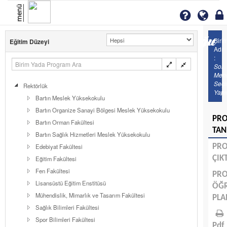
menü
Biri
Eğitim Düzeyi
Adı
:
Sol
Men
Seç
Rektörlük
Yapı
Bartın Meslek Yüksekokulu
Bartın Organize Sanayi Bölgesi Meslek Yüksekokulu
PR
Bartın Orman Fakültesi
TAN
Bartın Sağlık Hizmetleri Meslek Yüksekokulu
Edebiyat Fakültesi
PR
ÇIK
Eğitim Fakültesi
Fen Fakültesi
PR
Lisansüstü Eğitim Enstitüsü
ÖĞ
Mühendislik, Mimarlık ve Tasarım Fakültesi
PLA
Sağlık Bilimleri Fakültesi
Spor Bilimleri Fakültesi
Pdf