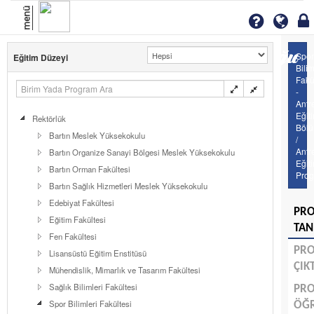
menü
Spor
Eğitim Düzeyi
Bilim
Fakü
-
Antr
Eğit
Rektörlük
Böl
Bartın Meslek Yüksekokulu
/
Antr
Bartın Organize Sanayi Bölgesi Meslek Yüksekokulu
Eğit
Bartın Orman Fakültesi
Prog
Bartın Sağlık Hizmetleri Meslek Yüksekokulu
Edebiyat Fakültesi
PR
Eğitim Fakültesi
TAN
Fen Fakültesi
PR
Lisansüstü Eğitim Enstitüsü
ÇIK
Mühendislik, Mimarlık ve Tasarım Fakültesi
Sağlık Bilimleri Fakültesi
PR
Spor Bilimleri Fakültesi
ÖĞ