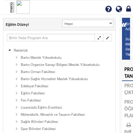
menü
Biri
Eğitim Düzeyi
Adı
:
Sol
Men
Seç
Rektörlük
Yapı
Bartın Meslek Yüksekokulu
Bartın Organize Sanayi Bölgesi Meslek Yüksekokulu
PR
Bartın Orman Fakültesi
TAN
Bartın Sağlık Hizmetleri Meslek Yüksekokulu
Edebiyat Fakültesi
PR
ÇIK
Eğitim Fakültesi
Fen Fakültesi
PR
Lisansüstü Eğitim Enstitüsü
ÖĞ
Mühendislik, Mimarlık ve Tasarım Fakültesi
PLA
Sağlık Bilimleri Fakültesi
Spor Bilimleri Fakültesi
Pdf