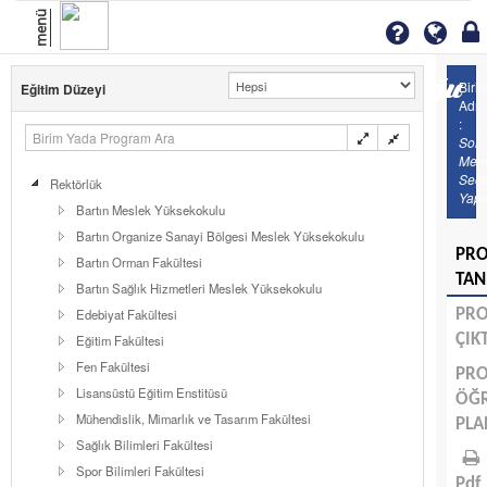
menü
Biri
Eğitim Düzeyi
Adı
:
Sol
Men
Seç
Rektörlük
Yapı
Bartın Meslek Yüksekokulu
Bartın Organize Sanayi Bölgesi Meslek Yüksekokulu
PR
Bartın Orman Fakültesi
TAN
Bartın Sağlık Hizmetleri Meslek Yüksekokulu
Edebiyat Fakültesi
PR
ÇIK
Eğitim Fakültesi
Fen Fakültesi
PR
Lisansüstü Eğitim Enstitüsü
ÖĞ
Mühendislik, Mimarlık ve Tasarım Fakültesi
PLA
Sağlık Bilimleri Fakültesi
Spor Bilimleri Fakültesi
Pdf